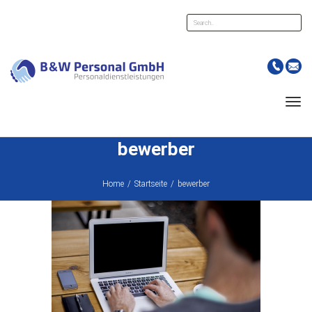
Suche
Men
bewerber
Home
/
Startseite
/
bewerber