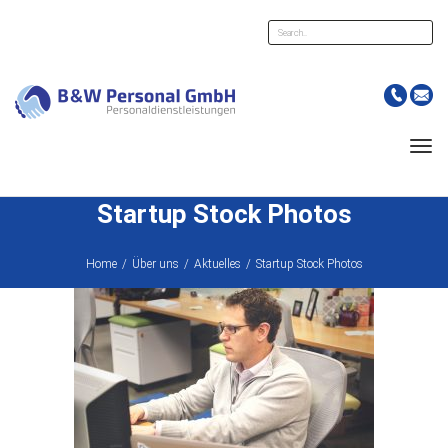
Suche
Men
Startup Stock Photos
Home
/
Über uns
/
Aktuelles
/
Startup Stock Photos